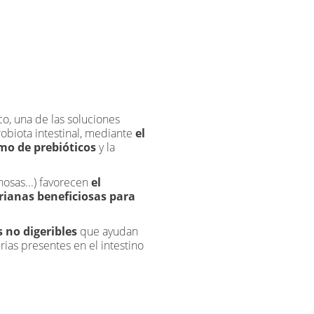
o, una de las soluciones
robiota intestinal, mediante
el
o de prebióticos
y la
inosas...) favorecen
el
erianas beneficiosas para
 no digeribles
que ayudan
rias presentes en el intestino