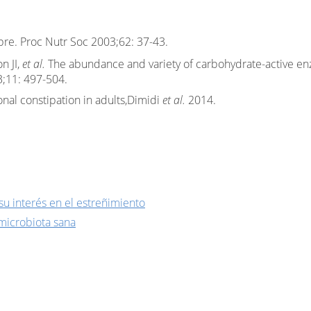
ibre. Proc Nutr Soc 2003;62: 37-43.
n JI,
et al.
The abundance and variety of carbohydrate-active en
3;11: 497-504.
onal constipation in adults,Dimidi
et al.
2014.
 su interés en el estreñimiento
 microbiota sana