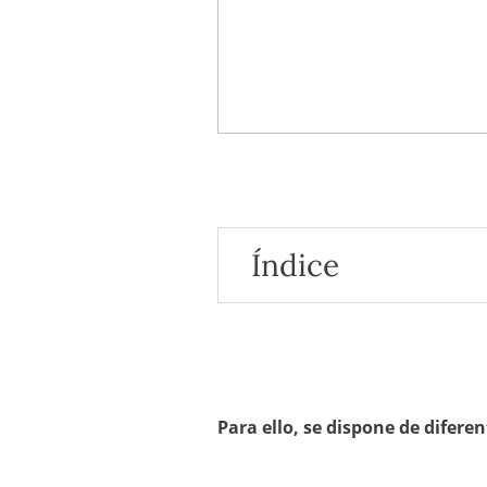
Índice
Consumo de fibras
Consumo de prebióticos
Probióticos
Conviene recordar
Nuestras referencias
Para ello, se dispone de diferen
Para llegar más lejos
PiLeJe Soluciones
¿Quién puede aconsejarte?