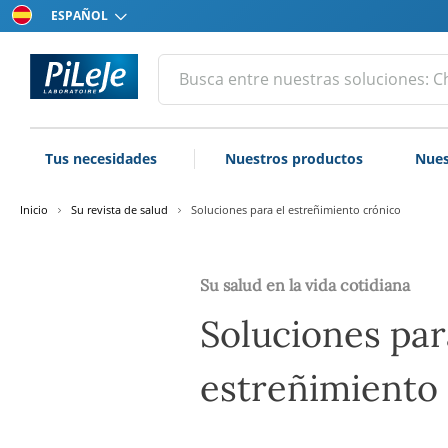
Elija
su
idioma
Todos
Efectuar
una
los
búsqueda
productos
del
Tus necesidades
Nuestros productos
Nues
laboratorio
PiLeJe
Inicio
Su revista de salud
Soluciones para el estreñimiento crónico
Su salud en la vida cotidiana
Soluciones par
estreñimiento