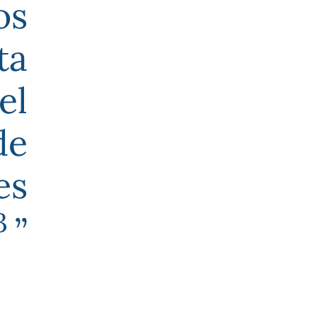
os
ta
el
de
es
3