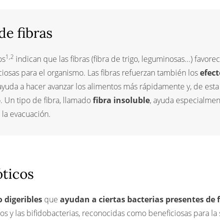
e fibras
1,2
os
indican que las fibras (fibra de trigo, leguminosas...) favor
ciosas para el organismo. Las fibras refuerzan también los
efect
l ayuda a hacer avanzar los alimentos más rápidamente y, de esta
 Un tipo de fibra, llamado
fibra insoluble
, ayuda especialment
r la evacuación.
ticos
 digeribles
que
ayudan a ciertas bacterias presentes de 
los y las bifidobacterias, reconocidas como beneficiosas para la