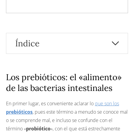
Índice
Los prebióticos: el «alimento» de las bacterias
intestinales
El papel de los prebióticos
Aclaración sobre…
Los prebióticos: el «alimento»
¿Dónde se encuentran los prebióticos?
de las bacterias intestinales
Los 10 alimentos con mayor efecto
prebiótico*
¿Cuáles son las recomendaciones de
En primer lugar, es conveniente aclarar lo
que son los
consumo de los prebióticos?
prebióticos
, pues este término a menudo se conoce mal
Para recordar
o se comprende mal, e incluso se confunde con el
Referencias
término «
También te puede interesar
probiótico
», con el que está estrechamente