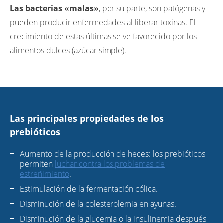
Las bacterias «malas»
, por su parte, son patógenas y
pueden producir enfermedades al liberar toxinas. El
crecimiento de estas últimas se ve favorecido por los
alimentos dulces (azúcar simple).
Las principales propiedades de los
prebióticos
Aumento de la producción de heces: los prebióticos
permiten
luchar contra los problemas de
estreñimiento
.
Estimulación de la fermentación cólica.
Disminución de la colesterolemia en ayunas.
Disminución de la glucemia o la insulinemia después