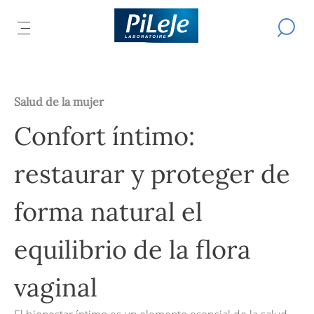
Todos
Efectuar
AR
los
ABRIR
L
una
productos
búsqued
EL
L
del
IPAL
Ú
MENÚ
laboratorio
CIPAL
B
PRINCIPAL
PiLeJe
Salud de la mujer
Confort íntimo:
restaurar y proteger de
forma natural el
equilibrio de la flora
vaginal