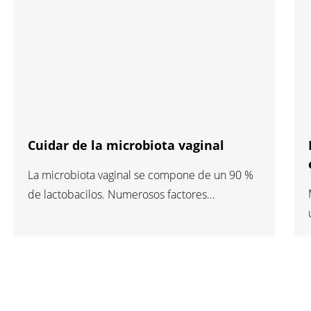
Cuidar de la microbiota vaginal
Microbiot
La microbiota vaginal se compone de un 90 %
de lactobacilos. Numerosos factores
relacionados con el entorno o el modo de vida
pueden desequilibrar la microbiota vaginal.