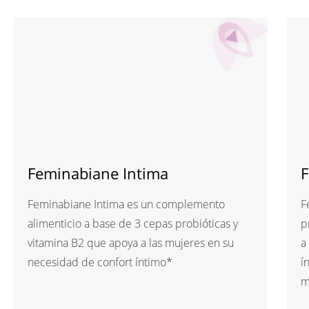
Feminabiane Intima
F
Feminabiane Intima es un complemento
F
alimenticio a base de 3 cepas probióticas y
p
vitamina B2 que apoya a las mujeres en su
a
necesidad de confort íntimo*
í
m