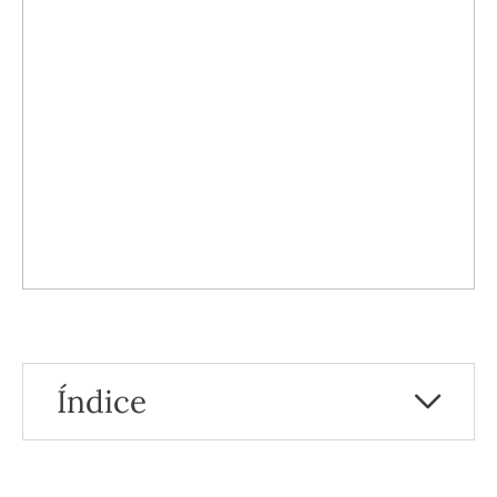
Índice
¿Qué alimentos deben proscribirse en caso
de diarrea?
¿Qué alimentos deben privilegiarse en caso