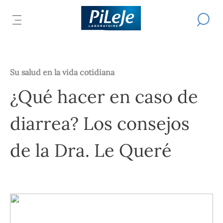
Todos
Efectuar
AR
los
ABRIR
L
una
productos
búsqued
EL
L
del
IPAL
Ú
MENÚ
laboratorio
CIPAL
B
PRINCIPAL
PiLeJe
Su salud en la vida cotidiana
¿Qué hacer en caso de
diarrea? Los consejos
de la Dra. Le Queré