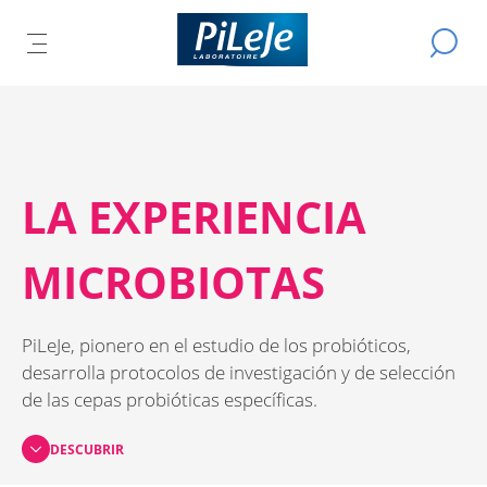
Todos
Efectuar
AR
los
ABRIR
L
una
productos
búsqued
EL
L
del
IPAL
Ú
MENÚ
laboratorio
CIPAL
B
PRINCIPAL
PiLeJe
LA EXPERIENCIA
MICROBIOTAS
PiLeJe, pionero en el estudio de los probióticos,
desarrolla protocolos de investigación y de selección
de las cepas probióticas específicas.
DESCUBRIR