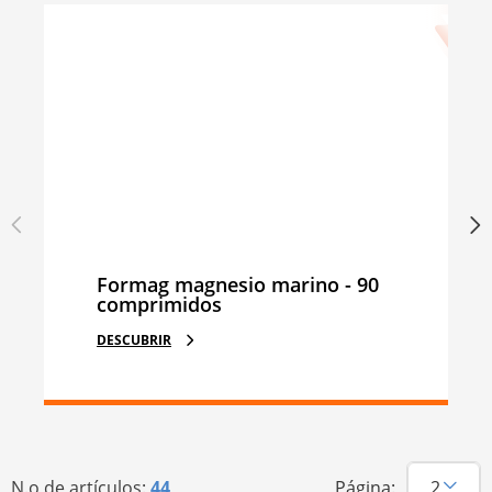
Formag magnesio marino - 90
comprimidos
DESCUBRIR
N.o de artículos:
44
Página: