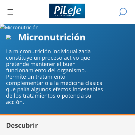
Todos
Efectuar
AR
los
ABRIR
L
una
productos
búsqued
EL
L
del
IPAL
Ú
MENÚ
Micronutrición
laboratorio
CIPAL
B
PRINCIPAL
PiLeJe
La micronutrición individualizada
constituye un proceso activo que
pretende mantener el buen
funcionamiento del organismo.
Permite un tratamiento
complementario a la medicina clásica
que palía algunos efectos indeseables
de los tratamientos o potencia su
acción.
Descubrir