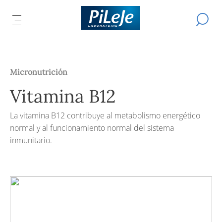
Todos
Efectuar
AR
los
ABRIR
L
una
productos
búsqued
EL
L
del
IPAL
Ú
MENÚ
laboratorio
CIPAL
B
PRINCIPAL
PiLeJe
Micronutrición
Vitamina B12
La vitamina B12 contribuye al metabolismo energético
normal y al funcionamiento normal del sistema
inmunitario.