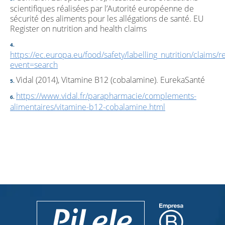
scientifiques réalisées par l’Autorité européenne de
sécurité des aliments pour les allégations de santé. EU
Register on nutrition and health claims
https://ec.europa.eu/food/safety/labelling_nutrition/claims/re
event=search
Vidal (2014), Vitamine B12 (cobalamine). EurekaSanté
https://www.vidal.fr/parapharmacie/complements-
alimentaires/vitamine-b12-cobalamine.html