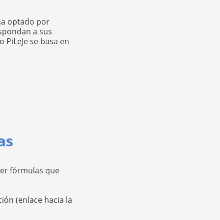
 ha optado por
espondan a sus
io PiLeJe se basa en
as
oner fórmulas que
ión (enlace hacia la