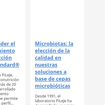
der el
Microbiotas: la
miento
elección de la
cción
calidad en
andard®
nuestras
soluciones a
 PiLeJe,
base de cepas
tonutrición
más de 20
microbióticas
arrollado
iento
Desde 1991, el
ue permite
laboratorio PiLeJe ha
perfil...