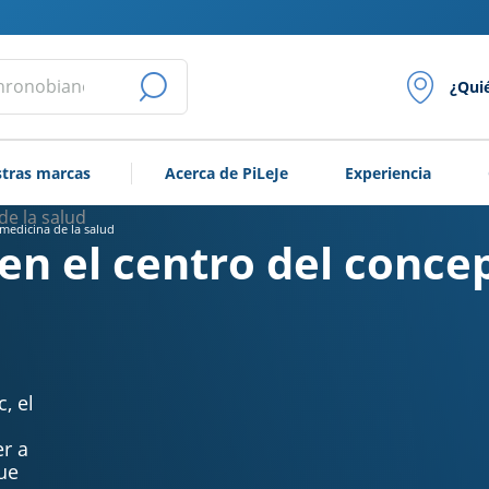
¿Qui
LANZAR
LA
tras marcas
Acerca de PiLeJe
Experiencia
BÚSQUEDA
 medicina de la salud
en el centro del conce
, el
r a
ue