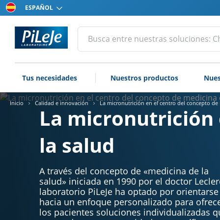
Elija
su
idioma
Todos
Efectuar
una
los
búsqueda
productos
del
Tus necesidades
Nuestros productos
Nues
laboratorio
PiLeJe
Inicio
Calidad e innovación
La micronutrición en el centro del concepto de
La micronutrición 
la salud
A través del concepto de «medicina de la
salud» iniciada en 1990 por el doctor Leclerc
laboratorio PiLeJe ha optado por orientarse
hacia un enfoque personalizado para ofrece
los pacientes soluciones individualizadas q