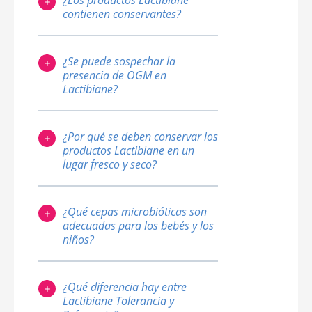
¿Los productos Lactibiane
Solo Lactibiane Inmuno y
contienen conservantes?
Bucodental contienen proteínas
No, los productos Lactibiane no
de leche de vaca, alergeno escrito
contienen conservantes.
en negrita en la lista de
¿Se puede sospechar la
ingredientes.
presencia de OGM en
Lactibiane?
No hay OGM en los productos
Lactibiane.
¿Por qué se deben conservar los
productos Lactibiane en un
lugar fresco y seco?
El producto se conserva a
temperatura ambiente (20 °C) en
un lugar protegido de la
¿Qué cepas microbióticas son
humedad para preservar la
adecuadas para los bebés y los
estabilidad de las cepas
niños?
microbióticas.
Entre las numerosas cepas
microbióticas, algunas pueden
ser interesantes para la
¿Qué diferencia hay entre
microbiota del niño. Es el caso, en
Lactibiane Tolerancia y
especial, de: