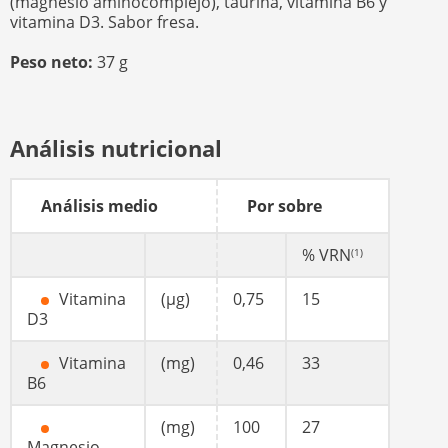
(magnesio aminocomplejo), taurina, vitamina B6 y
vitamina D3. Sabor fresa.
Peso neto:
37 g
Análisis nutricional
Análisis medio
Por sobre
% VRN
(1)
Vitamina
(µg)
0,75
15
D3
Vitamina
(mg)
0,46
33
B6
(mg)
100
27
Magnesio