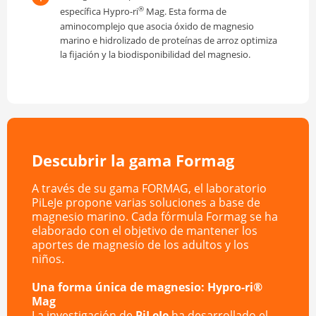
®
específica Hypro-ri
Mag. Esta forma de
aminocomplejo que asocia óxido de magnesio
marino e hidrolizado de proteínas de arroz optimiza
la fijación y la biodisponibilidad del magnesio.
Descubrir la gama Formag
A través de su gama FORMAG, el laboratorio
PiLeJe propone varias soluciones a base de
magnesio marino. Cada fórmula Formag se ha
elaborado con el objetivo de mantener los
aportes de magnesio de los adultos y los
niños.
Una forma única de magnesio: Hypro-ri®
Mag
La investigación de
PiLeJe
ha desarrollado el