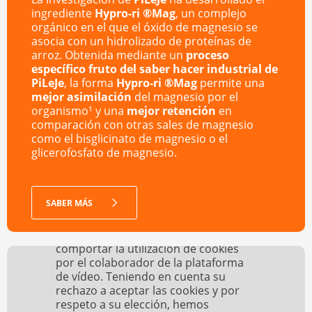
ingrediente
Hypro-ri ®Mag
, un complejo
orgánico en el que el óxido de magnesio se
asocia con un hidrolizado de proteínas de
arroz. Obtenida mediante un
proceso
específico fruto del saber hacer industrial de
PiLeJe
, la forma
Hypro-ri ®Mag
permite una
mejor asimilación
del magnesio por el
organismo¹ y una
mejor retención
en
comparación con otras sales de magnesio
como el bisglicinato de magnesio o el
glicerofosfato de magnesio.
SABER MÁS
El visionado de este vídeo puede
comportar la utilización de cookies
por el colaborador de la plataforma
de vídeo. Teniendo en cuenta su
rechazo a aceptar las cookies y por
respeto a su elección, hemos