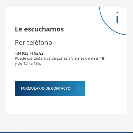
al día.
magnesio marino, en forma de
Hypro-ri Mag, vitamina B6 y
taurina.
Le escuchamos
Por teléfono
+34 933 71 92 82
Puede contactarnos de Lunes a Viernes de 9h a 14h
y de 15h a 18h.
FORMULARIO DE CONTACTO