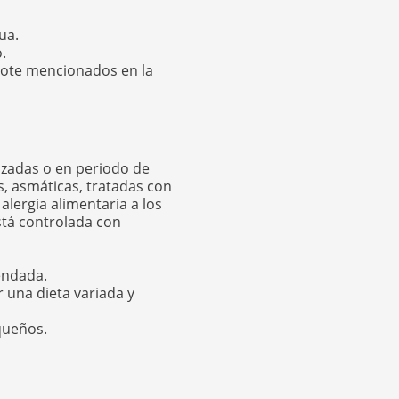
ua.
.
lote mencionados en la
azadas o en periodo de
s, asmáticas, tratadas con
lergia alimentaria a los
stá controlada con
endada.
 una dieta variada y
queños.