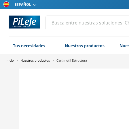
Elija
su
idioma
Todos
Efectuar
una
los
búsqueda
productos
del
Tus necesidades
Nuestros productos
Nues
laboratorio
PiLeJe
Inicio
Nuestros productos
Cartimotil Estructura