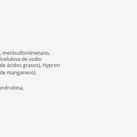
, metilsulfonilmetano,
ilcelulosa de sodio
de ácidos grasos), Hyprori
o de manganeso).
ndroitina,