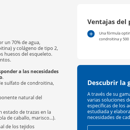
Ventajas del 
Una fórmula opti
condroitina y 500
por un 70% de agua,
tina) y colágeno de tipo 2,
s huesos del esqueleto.
ntos.
sponder a las necesidades
o
.
Descubrir la
e sulfato de condroitina,
A través de su gama
ponente natural del
varias soluciones 
específicas de los 
estudiada y elabor
 estado de trazas en la
necesidades de cad
la de caballo, marisco...).
l de los tejidos