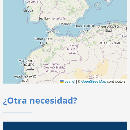
Leaflet
|
©
OpenStreetMap
contributors
¿Otra necesidad?