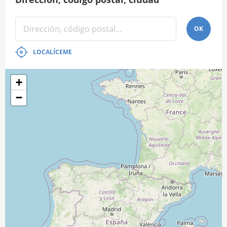
OK
LOCALÍCEME
+
−