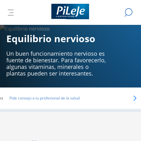
Todos
Efectuar
AR
los
ABRIR
L
una
productos
búsqued
EL
L
del
IPAL
Ú
MENÚ
Equilibrio nervioso
laboratorio
CIPAL
B
PRINCIPAL
PiLeJe
Un buen funcionamiento nervioso es
fuente de bienestar. Para favorecerlo,
algunas vitaminas, minerales o
plantas pueden ser interesantes.
es
Pide consejo a tu profesional de la salud