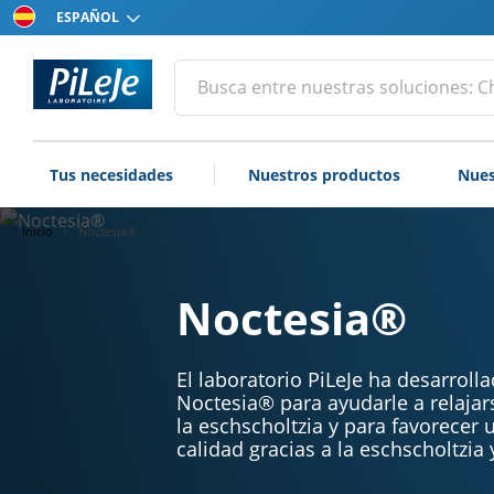
Elija
su
idioma
Todos
Efectuar
una
los
búsqueda
productos
del
Tus necesidades
Nuestros productos
Nues
laboratorio
PiLeJe
Inicio
Noctesia®
Noctesia®
El laboratorio PiLeJe ha desarroll
Noctesia® para ayudarle a relajar
la eschscholtzia y para favorecer
calidad gracias a la eschscholtzia y