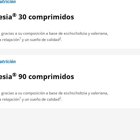
utrición
®
esia
30 comprimidos
, gracias a su composición a base de eschscholtzia y valeriana,
1
2
a relajación
y un sueño de calidad
.
utrición
®
esia
90 comprimidos
, gracias a su composición a base de eschscholtzia y valeriana,
1
2
a relajación
y un sueño de calidad
.