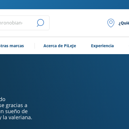
¿Qui
LANZAR
LA
tras marcas
Acerca de PiLeJe
Experiencia
BÚSQUEDA
ado
se gracias a
 un sueño de
 la valeriana.