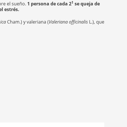
1
bre el sueño.
1 persona de cada 2
se queja de
l estrés.
nica
Cham.) y valeriana (
Valeriana officinalis
L.), que